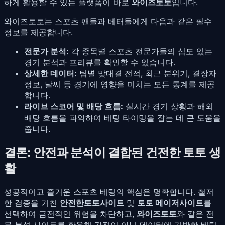
하게 활용할 수 있는 플랫폼이 바로
와이즈토토
입니다.
와이즈토토는 스포츠 팬들과 베터들에게 다음과 같은 필수
정보를 제공합니다.
전문가 분석:
각 종목별 스포츠 전문가들의 심도 있는
경기 분석과 프리뷰를 확인할 수 있습니다.
상세한 데이터:
팀별 맞대결 전적, 최근 분위기, 결장자
정보, 날씨 등 경기에 영향을 미치는 모든 통계를 제공
합니다.
라이브 스코어 및 배당 흐름:
실시간 경기 상황과 해외
배당 흐름을 파악하여 베팅 타이밍을 잡는 데 큰 도움을
줍니다.
결론: 안전과 분석이 결합된 건전한 토토 생
활
성공적이고 즐거운 스포츠 베팅의 핵심은 명확합니다. 철저
한 검증을 거친
안전한토토사이트
및
토토 메이저사이트
를
선택하여 금전적인 위험을 차단하고,
와이즈토토
와 같은 전