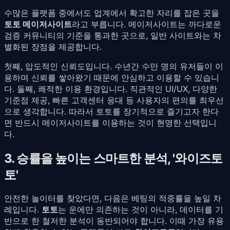
수많은 플랫폼 중에서도 업계에서 확고한 자리를 잡은 곳을
토토 메이저사이트
라고 부릅니다. 메이저사이트는 까다로운
검증 커뮤니티의 기준을 통과한 곳으로, 일반 사이트와는 차
별화된 장점을 제공합니다.
첫째, 압도적인 신뢰도입니다. 수년간 수만 명의 유저들이 이
용하며 신뢰를 쌓아왔기 때문에 안심하고 이용할 수 있습니
다. 둘째, 쾌적한 이용 환경입니다. 직관적인 UI/UX, 다양한
기준점 제공, 빠른 고객센터 응대 등 사용자의 편의를 최우선
으로 생각합니다. 따라서 토토를 장기적으로 즐기고자 한다
면 반드시 메이저사이트를 이용하는 것이 현명한 선택입니
다.
3. 승률을 높이는 스마트한 분석, '와이즈토
토'
안전한 놀이터를 찾았다면, 다음은 베팅의 적중률을 높일 차
례입니다.
토토
는 운에만 의존하는 것이 아니라, 데이터를 기
반으로 한 철저한 분석이 동반되어야 합니다. 이때 가장 유용