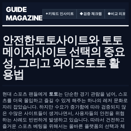
GUIDE
✦
키워드 인사이트
◆
검증 체크랩
●
비교 리포트
MAGAZINE
안전한토토사이트와 토토
메이저사이트 선택의 중요
성, 그리고 와이즈토토 활
용법
현대 스포츠 팬들에게
토토
는 단순한 경기 관람을 넘어, 스포
츠를 더욱 몰입하고 즐길 수 있게 해주는 하나의 레저 문화로
자리 잡았습니다. 하지만 수요가 증가함에 따라 검증되지 않
은 수많은 사이트들이 생겨나면서, 사용자들의 안전을 위협
하는 사례도 빈번하게 발생하고 있습니다. 따라서 건전하고
즐거운 스포츠 베팅을 위해서는 올바른 플랫폼의 선택과 체